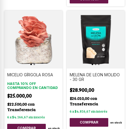
MICELIO GÍRGOLA ROSA
MELENA DE LEON MOLIDO
- 30 GR
HASTA 10% OFF
COMPRANDO EN CANTIDAD
$28.900,00
$25.000,00
$26.010,00
con
Transferencia
$22.500,00
con
Transferencia
6
x
$4.816,67
sin interés
6
x
$4.166,67
sin interés
en stock
COMPRAR
en stock