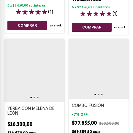
6
x
$3.650,00
sin interés
6
x
$7.156,67
sin interés
(1)
(1)
en stock
COMPRAR
en stock
COMBO FUSIÓN
YERBA CON MELENA DE
LEÓN
-
7
%
OFF
$77.655,00
$83.500,00
$16.300,00
$69.889,50
con
$14.670,00
con