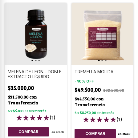
MELENA DE LEON - DOBLE
TREMELLA MOLIDA
EXTRACTO LÍQUIDO
-
40
%
OFF
$35.000,00
$49.500,00
$82.500,00
$31.500,00
con
$44.550,00
con
Transferencia
Transferencia
6
x
$5.833,33
sin interés
6
x
$8.250,00
sin interés
(1)
(1)
en stock
COMPRAR
en stock