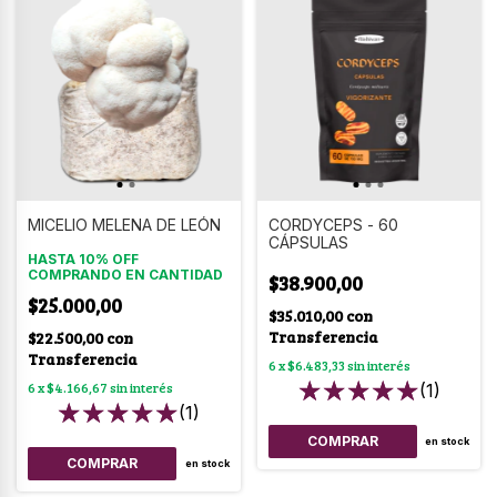
MICELIO MELENA DE LEÓN
CORDYCEPS - 60
CÁPSULAS
HASTA 10% OFF
COMPRANDO EN CANTIDAD
$38.900,00
$25.000,00
$35.010,00
con
Transferencia
$22.500,00
con
Transferencia
6
x
$6.483,33
sin interés
6
x
$4.166,67
sin interés
(1)
(1)
en stock
COMPRAR
en stock