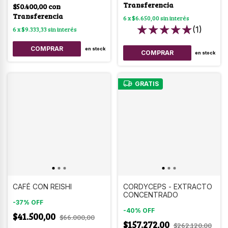
Transferencia
$50.400,00
con
Transferencia
6
x
$6.650,00
sin interés
(1)
6
x
$9.333,33
sin interés
en stock
en stock
GRATIS
CAFÉ CON REISHI
CORDYCEPS - EXTRACTO
CONCENTRADO
-
37
%
OFF
-
40
%
OFF
$41.500,00
$66.000,00
$157.272,00
$262.120,00