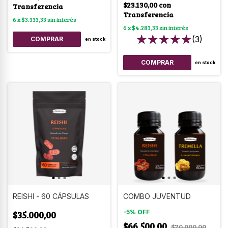
$23.130,00
con
Transferencia
Transferencia
6
x
$3.333,33
sin interés
6
x
$4.283,33
sin interés
(3)
en stock
en stock
REISHI - 60 CÁPSULAS
COMBO JUVENTUD
-
5
%
OFF
$35.000,00
$66.500,00
$70.000,00