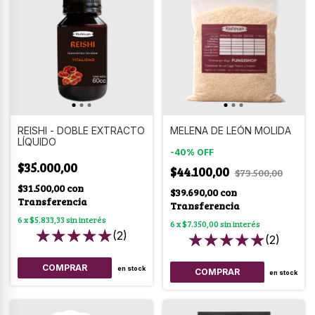
REISHI - DOBLE EXTRACTO
MELENA DE LEÓN MOLIDA
LÍQUIDO
-
40
%
OFF
$35.000,00
$44.100,00
$73.500,00
$31.500,00
con
$39.690,00
con
Transferencia
Transferencia
6
x
$5.833,33
sin interés
6
x
$7.350,00
sin interés
(2)
(2)
en stock
COMPRAR
en stock