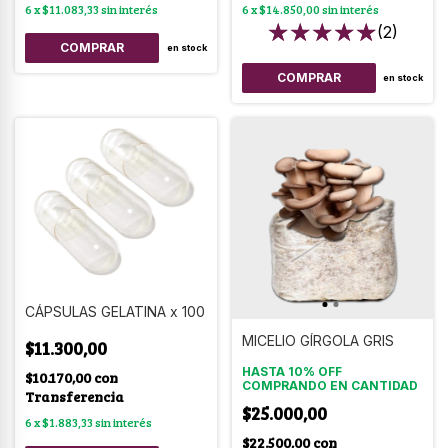
6
x
$11.083,33
sin interés
6
x
$14.850,00
sin interés
(2)
en stock
COMPRAR
en stock
CÁPSULAS GELATINA x 100
MICELIO GÍRGOLA GRIS
$11.300,00
HASTA 10% OFF
$10.170,00
con
COMPRANDO EN CANTIDAD
Transferencia
$25.000,00
6
x
$1.883,33
sin interés
$22.500,00
con