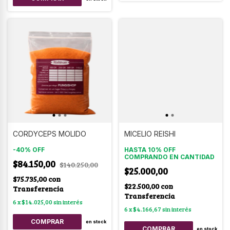
CORDYCEPS MOLIDO
MICELIO REISHI
-
40
%
OFF
HASTA 10% OFF
COMPRANDO EN CANTIDAD
$84.150,00
$140.250,00
$25.000,00
$75.735,00
con
$22.500,00
con
Transferencia
Transferencia
6
x
$14.025,00
sin interés
6
x
$4.166,67
sin interés
COMPRAR
en stock
COMPRAR
en stock