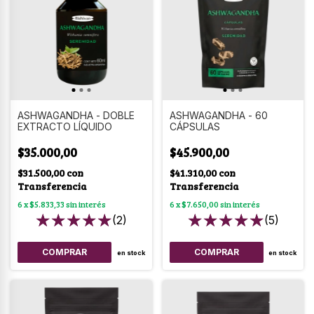
ASHWAGANDHA - DOBLE
ASHWAGANDHA - 60
EXTRACTO LÍQUIDO
CÁPSULAS
$35.000,00
$45.900,00
$31.500,00
con
$41.310,00
con
Transferencia
Transferencia
6
x
$5.833,33
sin interés
6
x
$7.650,00
sin interés
(2)
(5)
en stock
en stock