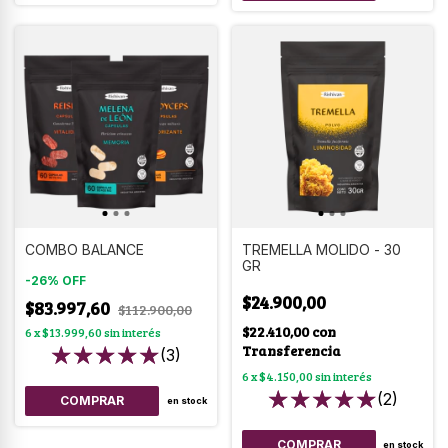
COMBO BALANCE
TREMELLA MOLIDO - 30
GR
-
26
%
OFF
$24.900,00
$83.997,60
$112.900,00
$22.410,00
con
6
x
$13.999,60
sin interés
Transferencia
(3)
6
x
$4.150,00
sin interés
(2)
en stock
en stock