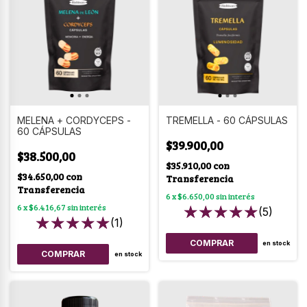
MELENA + CORDYCEPS -
TREMELLA - 60 CÁPSULAS
60 CÁPSULAS
$39.900,00
$38.500,00
$35.910,00
con
$34.650,00
con
Transferencia
Transferencia
6
x
$6.650,00
sin interés
6
x
$6.416,67
sin interés
(5)
(1)
en stock
en stock