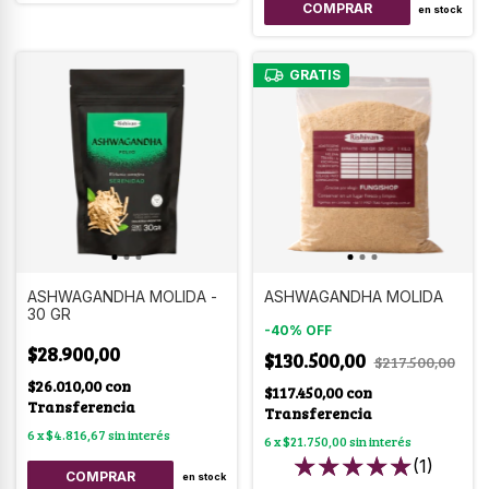
en stock
GRATIS
ASHWAGANDHA MOLIDA -
ASHWAGANDHA MOLIDA
30 GR
-
40
%
OFF
$28.900,00
$130.500,00
$217.500,00
$26.010,00
con
$117.450,00
con
Transferencia
Transferencia
6
x
$4.816,67
sin interés
6
x
$21.750,00
sin interés
(1)
en stock