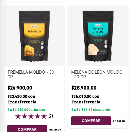
TREMELLA MOLIDO - 30
MELENA DE LEON MOLIDO
GR
- 30 GR
$24.900,00
$28.900,00
$22.410,00
con
$26.010,00
con
Transferencia
Transferencia
6
x
$4.150,00
sin interés
6
x
$4.816,67
sin interés
(2)
en stock
en stock