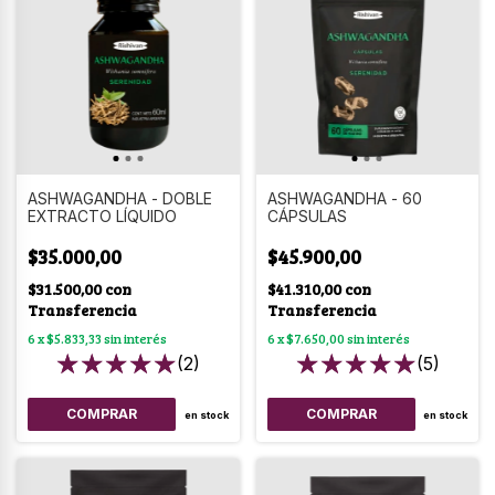
ASHWAGANDHA - DOBLE
ASHWAGANDHA - 60
EXTRACTO LÍQUIDO
CÁPSULAS
$35.000,00
$45.900,00
$31.500,00
con
$41.310,00
con
Transferencia
Transferencia
6
x
$5.833,33
sin interés
6
x
$7.650,00
sin interés
(2)
(5)
en stock
en stock