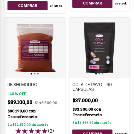
en stock
en stock
REISHI MOLIDO
COLA DE PAVO - 60
CÁPSULAS
-
40
%
OFF
$37.000,00
$89.100,00
$148.500,00
$33.300,00
con
$80.190,00
con
Transferencia
Transferencia
6
x
$6.166,67
sin interés
6
x
$14.850,00
sin interés
(2)
en stock