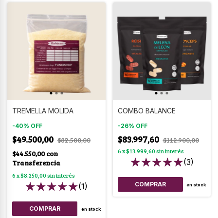
TREMELLA MOLIDA
COMBO BALANCE
-
40
%
OFF
-
26
%
OFF
$49.500,00
$83.997,60
$82.500,00
$112.900,00
6
x
$13.999,60
sin interés
$44.550,00
con
(3)
Transferencia
6
x
$8.250,00
sin interés
(1)
en stock
COMPRAR
en stock