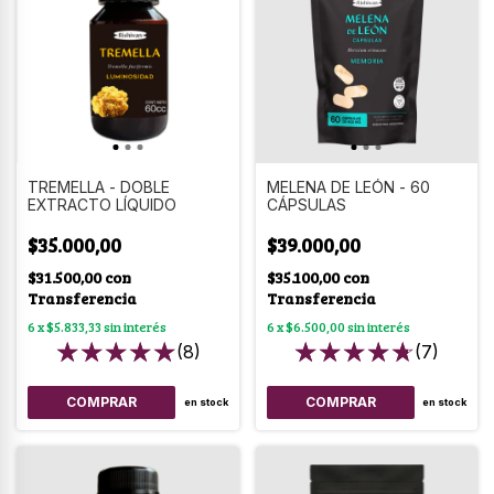
TREMELLA - DOBLE
MELENA DE LEÓN - 60
EXTRACTO LÍQUIDO
CÁPSULAS
$35.000,00
$39.000,00
$31.500,00
con
$35.100,00
con
Transferencia
Transferencia
6
x
$5.833,33
sin interés
6
x
$6.500,00
sin interés
(8)
(7)
en stock
en stock