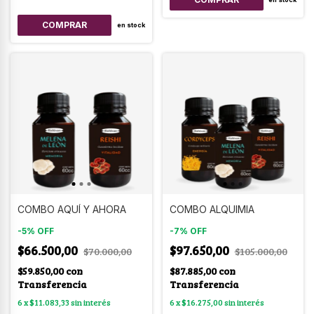
COMPRAR
en stock
COMBO AQUÍ Y AHORA
COMBO ALQUIMIA
-
5
%
OFF
-
7
%
OFF
$66.500,00
$97.650,00
$70.000,00
$105.000,00
$59.850,00
con
$87.885,00
con
Transferencia
Transferencia
6
x
$11.083,33
sin interés
6
x
$16.275,00
sin interés