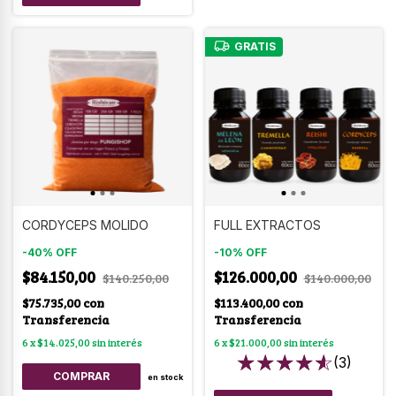
GRATIS
CORDYCEPS MOLIDO
FULL EXTRACTOS
-
40
%
OFF
-
10
%
OFF
$84.150,00
$126.000,00
$140.250,00
$140.000,00
$75.735,00
con
$113.400,00
con
Transferencia
Transferencia
6
x
$14.025,00
sin interés
6
x
$21.000,00
sin interés
(3)
COMPRAR
en stock