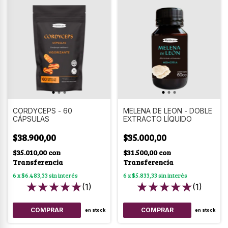
CORDYCEPS - 60
MELENA DE LEON - DOBLE
CÁPSULAS
EXTRACTO LÍQUIDO
$38.900,00
$35.000,00
$35.010,00
con
$31.500,00
con
Transferencia
Transferencia
6
x
$6.483,33
sin interés
6
x
$5.833,33
sin interés
(1)
(1)
en stock
en stock