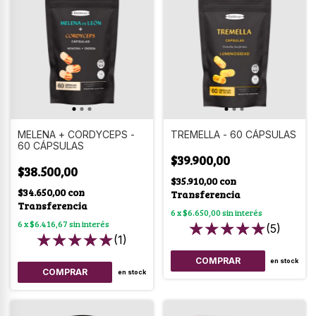
MELENA + CORDYCEPS -
TREMELLA - 60 CÁPSULAS
60 CÁPSULAS
$39.900,00
$38.500,00
$35.910,00
con
$34.650,00
con
Transferencia
Transferencia
6
x
$6.650,00
sin interés
6
x
$6.416,67
sin interés
(5)
(1)
en stock
en stock