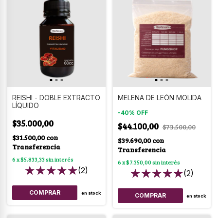
REISHI - DOBLE EXTRACTO
MELENA DE LEÓN MOLIDA
LÍQUIDO
-
40
%
OFF
$35.000,00
$44.100,00
$73.500,00
$31.500,00
con
$39.690,00
con
Transferencia
Transferencia
6
x
$5.833,33
sin interés
6
x
$7.350,00
sin interés
(2)
(2)
en stock
COMPRAR
en stock