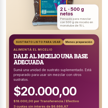
2 L · 500 g
netos
Pensado para mezclar
con 500 g de micelio en
monotube de 15 L.
SUSTRATO LISTO PARA USAR
Menos preparación
ALIMENTÁ EL MICELIO
DALE AL MICELIO UNA BASE
ADECUADA
Sumá una unidad de sustrato suplementado. Está
preparado para usar sin mezclar con otros
sustratos.
$20.000,00
$18.000,00 por Transferencia / Efectivo
3 cuotas sin interés de $6.666,67