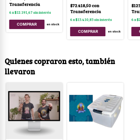
Transferencia
$72.418,50
con
$123
Transferencia
Tra
6
x
$12.191,67
sin interés
6
x
$13.410,83
sin interés
6
x
$
en stock
en stock
Quienes copraron esto, también
llevaron