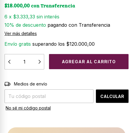
$18.000,00
con
Transferencia
6
x
$3.333,33
sin interés
10% de descuento
pagando con Transferencia
Ver más detalles
Envío gratis
superando los
$120.000,00
CAMBIAR CP
Entregas para el CP:
Medios de envío
CALCULAR
No sé mi código postal