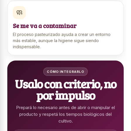
🧼
Se me va a contaminar
El proceso pasteurizado ayuda a crear un entorno
más estable, aunque la higiene sigue siendo
indispensable.
CÓMO INTEGRARLO
Usalo con criterio, no
por impulso
Prepará lo necesario antes de abrir o manipular el
producto y respetá los tiempos biológicos del
cultivo.