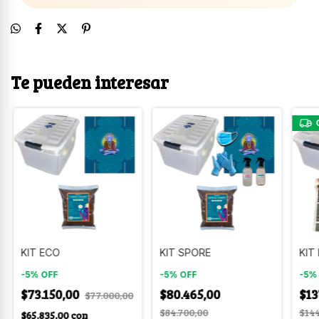
Te pueden interesar
KIT ECO
KIT SPORE
KIT
-
5
%
OFF
-
5
%
OFF
-
5
$73.150,00
$80.465,00
$13
$77.000,00
$84.700,00
$144
$65.835,00
con