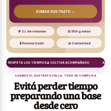
SUMAR SUSTRATO →
🍄 2 L de volumen
⚖️ 500 g netos
🧪 Pasteurizado
🤝 Comunidad
 RESPETÁ LOS TIEMPOS
🤝 CULTIVÁ ACOMPAÑADO
ALIMENTÁ
CUANDO EL SUSTRATO FALLA, TODO SE COMPLICA
Evitá perder tiempo
preparando una base
desde cero