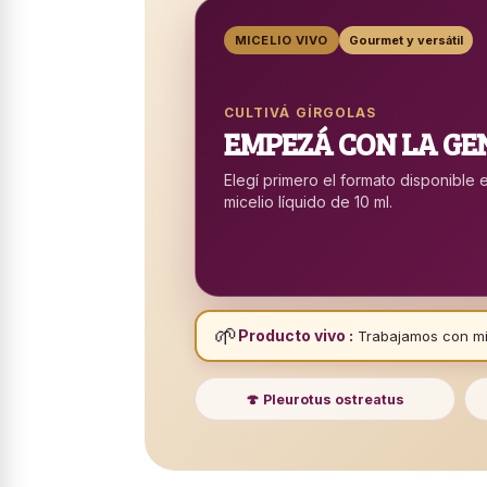
MICELIO VIVO
Gourmet y versátil
CULTIVÁ GÍRGOLAS
EMPEZÁ CON LA GE
Elegí primero el formato disponible 
micelio líquido de 10 ml.
🌱
Producto vivo :
Trabajamos con mice
🍄 Pleurotus ostreatus