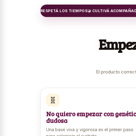
 PROCESO
🌱 RESPETÁ LOS TIEMPOS
🤝 CULTIVÁ ACOMPAÑADO
Empeza
El producto correct
🧬
No quiero empezar con genéti
dudosa
Una base viva y vigorosa es el primer paso
para colonizar el sustrato.