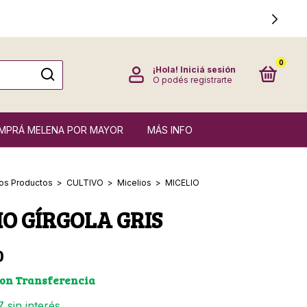
0
¡Hola!
Iniciá sesión
O podés registrarte
MPRÁ MELENA POR MAYOR
MÁS INFO
os Productos
>
CULTIVO
>
Micelios
>
MICELIO
IO GÍRGOLA GRIS
0
on
Transferencia
7
sin interés