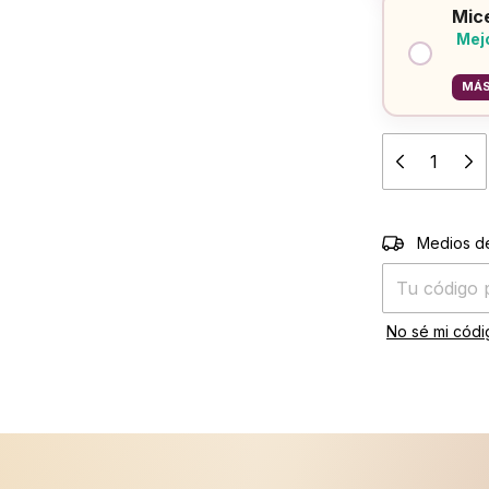
Mice
Mejo
MÁS
Entregas para 
Medios d
No sé mi códi