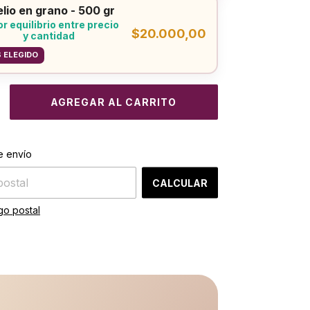
lio en grano - 500 gr
r equilibrio entre precio
$20.000,00
y cantidad
 ELEGIDO
CAMBIAR CP
el CP:
e envío
CALCULAR
go postal