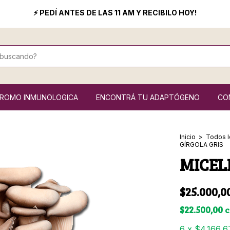
⚡ PEDÍ ANTES DE LAS 11 AM Y RECIBILO HOY!
ROMO INMUNOLOGICA
ENCONTRÁ TU ADAPTÓGENO
CO
Inicio
>
Todos l
GÍRGOLA GRIS
MICEL
$25.000,0
$22.500,00
c
6
x
$4.166,6