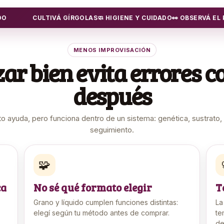
CULTIVÁ GÍRGOLAS
🧼 HIGIENE Y CUIDADO
👀 OBSERVÁ EL PROCES
MENOS IMPROVISACIÓN
r bien evita errores c
después
o ayuda, pero funciona dentro de un sistema: genética, sustrato,
seguimiento.
🧩
ca
No sé qué formato elegir
T
Grano y líquido cumplen funciones distintas:
La
elegí según tu método antes de comprar.
te
de