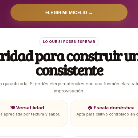
ELEGIR MI MICELIO →
LO QUE SÍ PODÉS ESPERAR
ridad para construir un
consistente
 garantizada. Sí podés elegir materiales con una función clara y 
improvisación.
🍽️ Versatilidad
🏠 Escala doméstica
a apreciada por textura y sabor.
Apta para cultivo controlado en 