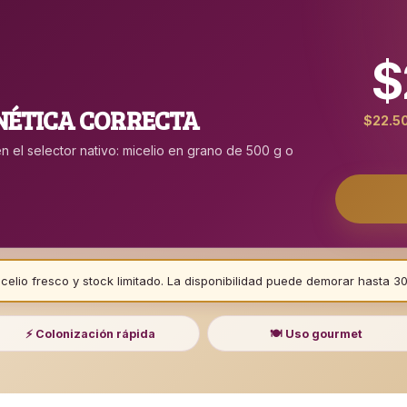
$
NÉTICA CORRECTA
$22.50
en el selector nativo: micelio en grano de 500 g o
lio fresco y stock limitado. La disponibilidad puede demorar hasta 30
⚡ Colonización rápida
🍽️ Uso gourmet